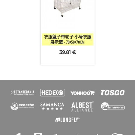
取消
创建心愿单

快速查看
衣服篮子带轮子 小号衣服
展示篮 - 70X50X70CM
39.81 €