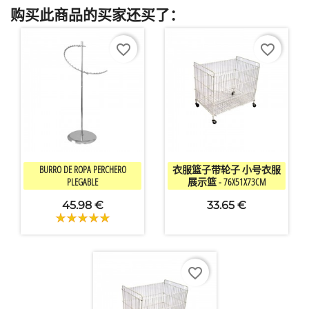
购买此商品的买家还买了：
favorite_border
favorite_border


快速查看
快速查看
BURRO DE ROPA PERCHERO
衣服篮子带轮子 小号衣服
PLEGABLE
展示篮 - 76X51X73CM
45.98 €
33.65 €
×
创建心愿单
favorite_border
愿望清单名称