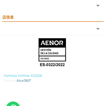

店信息
keyboard_arrow_down
Yonhoo Online ©2026
Familia
Azur360º