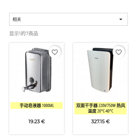

相关
显示1的7商品
favorite_border
favorite_border


快速查看
快速查看
手动皂液器 1000ML
双面干手器 220V/750W 热风
温度 20°C-40°C
19.23 €
327.15 €