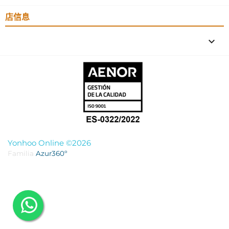
店信息
keyboard_arrow_down
Yonhoo Online ©2026
Familia
Azur360º