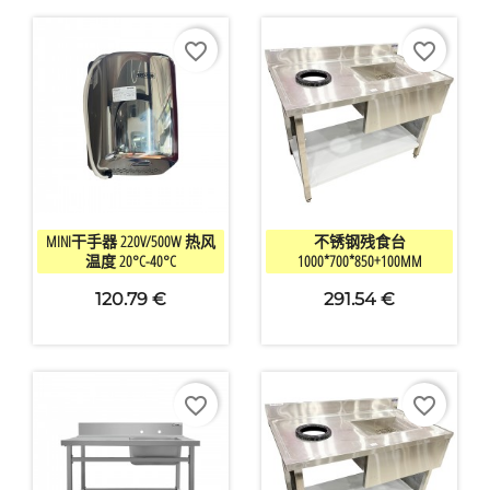
favorite_border
favorite_border


快速查看
快速查看
MINI干手器 220V/500W 热风
不锈钢残食台
温度 20°C-40°C
1000*700*850+100MM
120.79 €
291.54 €
favorite_border
favorite_border