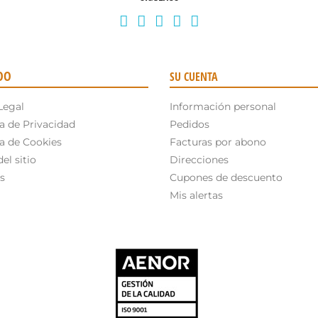
OO
SU CUENTA
Legal
Información personal
ca de Privacidad
Pedidos
ca de Cookies
Facturas por abono
el sitio
Direcciones
s
Cupones de descuento
Mis alertas