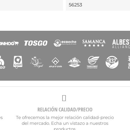
56253
re de la lista de deseos
Cancelar
Crear lista de deseos
RELACIÓN CALIDAD/PRECIO
es
Te ofrecemos la mejor relación calidad-precio
del mercado. Echa un vistazo a nuestros
productos.