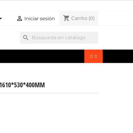
shopping_cart


Carrito
(0)
Iniciar sesión
search
S 1610*530*400MM