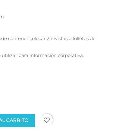
mm
e contener colocar 2 revistas o folletos de
 utilizar para información corporativa.
favorite_border
AL CARRITO