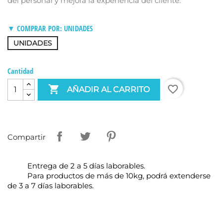
del personal y mejora la experiencia del cliente.
▼ COMPRAR POR: UNIDADES
UNIDADES
Cantidad

favorite_border
AÑADIR AL CARRITO
Compartir
Entrega de 2 a 5 días laborables.
Para productos de más de 10kg, podrá extenderse
de 3 a 7 días laborables.