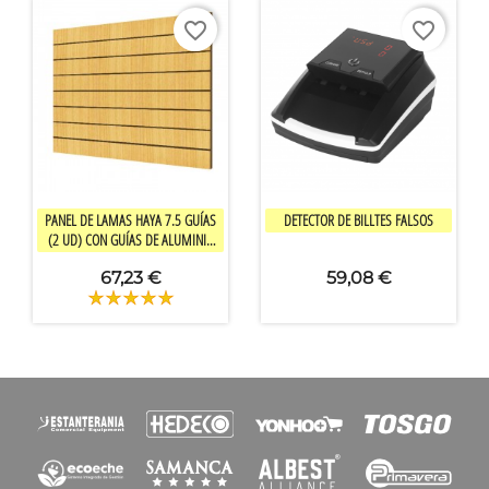
favorite_border
favorite_border


Vista rápida
Vista rápida
PANEL DE LAMAS HAYA 7.5 GUÍAS
DETECTOR DE BILLTES FALSOS
(2 UD) CON GUÍAS DE ALUMINIO
(15 UD)
67,23 €
59,08 €