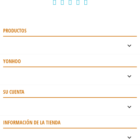
PRODUCTOS

YONHOO

SU CUENTA

INFORMACIÓN DE LA TIENDA
keyboard_arrow_down