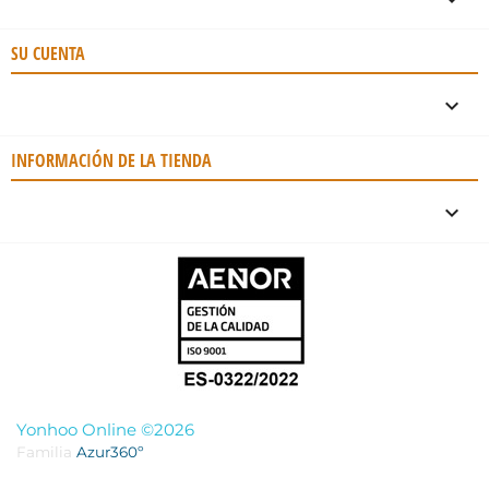
SU CUENTA

INFORMACIÓN DE LA TIENDA
keyboard_arrow_down
Yonhoo Online ©2026
Familia
Azur360º